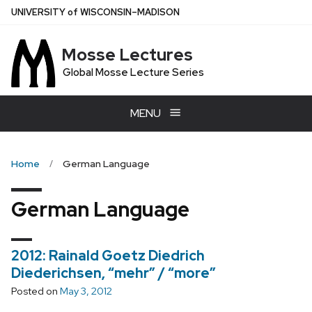
Skip
U
NIVERSITY
of
W
ISCONSIN
–MADISON
to
main
Mosse Lectures
content
Global Mosse Lecture Series
MENU
Home
German Language
German Language
2012: Rainald Goetz Diedrich
Diederichsen, “mehr” / “more”
Posted on
May 3, 2012