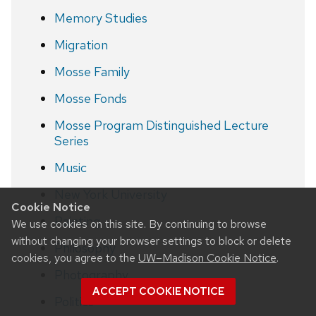
Memory Studies
Migration
Mosse Family
Mosse Fonds
Mosse Program Distinguished Lecture
Series
Music
New York University
Cookie Notice
Painting
We use cookies on this site. By continuing to browse
without changing your browser settings to block or delete
Philosophy
cookies, you agree to the
UW–Madison Cookie Notice
.
Photography
ACCEPT COOKIE NOTICE
Politics