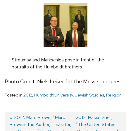
Stroumsa and Markschies pose in front of the
portraits of the Humboldt brothers
Photo Credit: Niels Leiser for the Mosse Lectures
Posted in
2012
,
Humboldt University
,
Jewish Studies
,
Religion
Previous
2012: Marc Brown, “Marc
Next
2012: Hasia Diner,
Brown is the Author, Illustrator,
post:
post:
“The United States:
Post