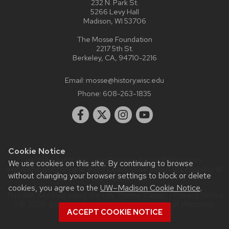
232 N. Park St.
5266 Levy Hall
Madison, WI 53706
The Mosse Foundation
2217 5th St.
Berkeley, CA, 94710-2216
Email:
mosse@history.wisc.edu
Phone:
608-263-1835
Cookie Notice
Website feedback, questions or accessibility issues:
We use cookies on this site. By continuing to browse
webadmin@history.wisc.edu
| Learn more about
accessibility at
without changing your browser settings to block or delete
UW–Madison
.
cookies, you agree to the
UW–Madison Cookie Notice
.
This site was built using the
UW Theme Classic
|
Privacy Notice
| © 2026 Board of Regents of the
University of Wisconsin
ACCEPT COOKIE NOTICE
System.