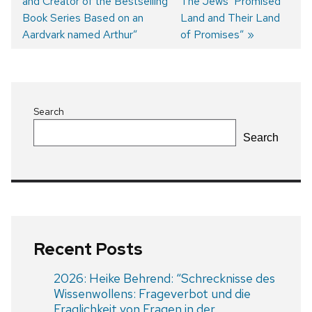
and Creator of the Bestselling
The Jews‘ Promised
navigation
Book Series Based on an
Land and Their Land
Aardvark named Arthur”
of Promises”
Search
Search
Recent Posts
2026: Heike Behrend: “Schrecknisse des
Wissenwollens: Frageverbot und die
Fraglichkeit von Fragen in der