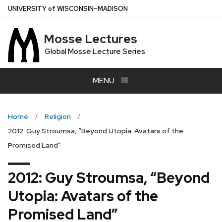
Skip
U
NIVERSITY
of
W
ISCONSIN
–MADISON
to
main
Mosse Lectures
content
Global Mosse Lecture Series
MENU
Home
Religion
2012: Guy Stroumsa, “Beyond Utopia: Avatars of the
Promised Land”
2012: Guy Stroumsa, “Beyond
Utopia: Avatars of the
Promised Land”