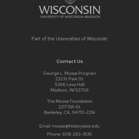
Part of the
Universities of Wisconsin
Contact Us
George L. Mosse Program
232 N. Park St.
5266 Levy Hall
Madison, WI 53706
The Mosse Foundation
2217 5th St.
Berkeley, CA, 94710-2216
Email:
mosse@history.wisc.edu
Phone:
608-263-1835