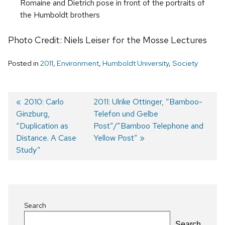
Romaine and Dietrich pose in front of the portraits of
the Humboldt brothers
Photo Credit: Niels Leiser for the Mosse Lectures
Posted in
2011
,
Environment
,
Humboldt University
,
Society
Previous
2010: Carlo
Next
2011: Ulrike Ottinger, “Bamboo-
Ginzburg,
post:
post:
Telefon und Gelbe
Post
“Duplication as
Post”/”Bamboo Telephone and
navigation
Distance. A Case
Yellow Post”
Study”
Search
Search