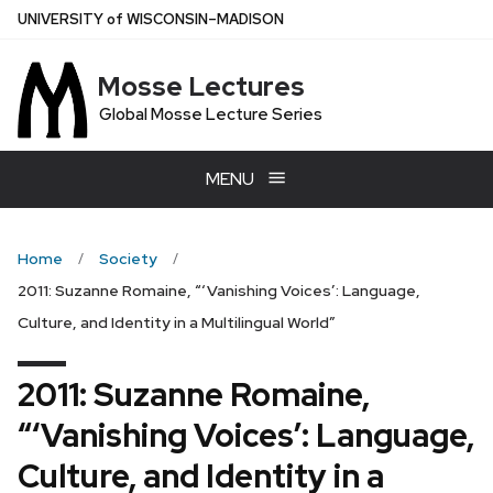
Skip
U
NIVERSITY
of
W
ISCONSIN
–MADISON
to
main
Mosse Lectures
content
Global Mosse Lecture Series
MENU
Home
Society
2011: Suzanne Romaine, “‘Vanishing Voices’: Language,
Culture, and Identity in a Multilingual World”
2011: Suzanne Romaine,
“‘Vanishing Voices’: Language,
Culture, and Identity in a