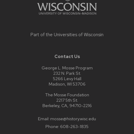
Part of the
Universities of Wisconsin
Contact Us
George L. Mosse Program
232 N. Park St.
5266 Levy Hall
Madison, WI 53706
The Mosse Foundation
2217 5th St.
Berkeley, CA, 94710-2216
Email:
mosse@history.wisc.edu
Phone:
608-263-1835