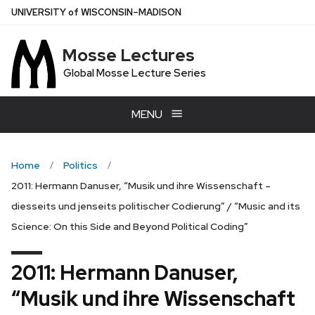
Skip
U
NIVERSITY
of
W
ISCONSIN
–MADISON
to
main
Mosse Lectures
content
Global Mosse Lecture Series
MENU
Home
Politics
2011: Hermann Danuser, “Musik und ihre Wissenschaft –
diesseits und jenseits politischer Codierung” / “Music and its
Science: On this Side and Beyond Political Coding”
2011: Hermann Danuser,
“Musik und ihre Wissenschaft