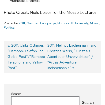
Humboldt brothers
Photo Credit: Niels Leiser for the Mosse Lectures
Posted in
2011
,
German Language
,
Humboldt University
,
Music
,
Politics
Previous
2011: Ulrike Ottinger,
Next
2011: Helmut Lachenmann and
“Bamboo-Telefon und
post:
post:
Christina Weiss, “Kunst als
Post
Gelbe Post”/”Bamboo
Abenteuer: Unverzichtbar” /
navigation
Telephone and Yellow
“Art as Adventure:
Post”
Indispensable”
Search
Search