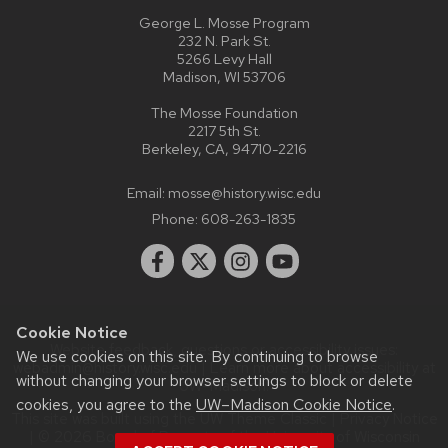
George L. Mosse Program
232 N. Park St.
5266 Levy Hall
Madison, WI 53706
The Mosse Foundation
2217 5th St.
Berkeley, CA, 94710-2216
Email:
mosse@history.wisc.edu
Phone:
608-263-1835
Cookie Notice
Website feedback, questions or accessibility issues:
We use cookies on this site. By continuing to browse
webadmin@history.wisc.edu
| Learn more about
accessibility at
without changing your browser settings to block or delete
UW–Madison
.
cookies, you agree to the
UW–Madison Cookie Notice
.
This site was built using the
UW Theme Classic
|
Privacy Notice
| © 2026 Board of Regents of the
University of Wisconsin