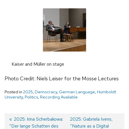
Kaiser and Müller on stage
Photo Credit: Niels Leiser for the Mosse Lectures
Posted in
2025
,
Democracy
,
German Language
,
Humboldt
University
,
Politics
,
Recording Available
Previous
2025: Irina Scherbakowa:
Next
2025: Gabriela Ivens,
“Der lange Schatten des
post:
post:
“Nature as a Digital