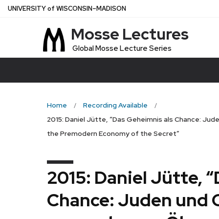
Skip
U
NIVERSITY
of
W
ISCONSIN
–MADISON
to
Mosse Lectures
main
content
Global Mosse Lecture Series
Home
Recording Available
2015: Daniel Jütte, “Das Geheimnis als Chance: Jud
the Premodern Economy of the Secret”
2015: Daniel Jütte, 
Chance: Juden und C