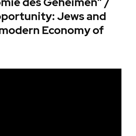
mie des Geheimen” /
pportunity: Jews and
remodern Economy of