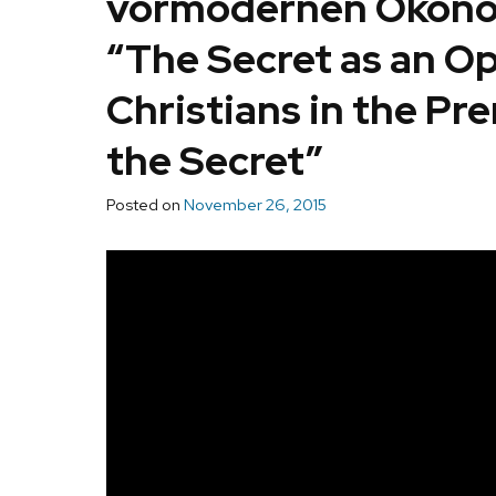
vormodernen Ökono
“The Secret as an O
Christians in the P
the Secret”
Posted on
November 26, 2015