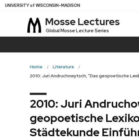
Skip
U
NIVERSITY
of
W
ISCONSIN
–MADISON
to
Mosse Lectures
main
content
Global Mosse Lecture Series
Home
Literature
2010: Juri Andruchowytsch, “Das geopoetische Lexik
2010: Juri Andrucho
geopoetische Lexiko
Städtekunde Einfüh