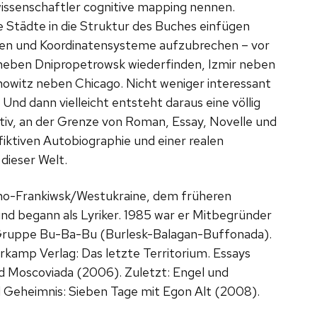
wissenschaftler cognitive mapping nennen.
ie Städte in die Struktur des Buches einfügen
ien und Koordinatensysteme aufzubrechen – vor
h neben Dnipropetrowsk wiederfinden, Izmir neben
owitz neben Chicago. Nicht weniger interessant
. Und dann vielleicht entsteht daraus eine völlig
iv, an der Grenze von Roman, Essay, Novelle und
fiktiven Autobiographie und einer realen
dieser Welt.
no-Frankiwsk/Westukraine, dem früheren
k und begann als Lyriker. 1985 war er Mitbegründer
-Gruppe Bu-Ba-Bu (Burlesk-Balagan-Buffonada).
rkamp Verlag: Das letzte Territorium. Essays
 Moscoviada (2006). Zuletzt: Engel und
 Geheimnis: Sieben Tage mit Egon Alt (2008).