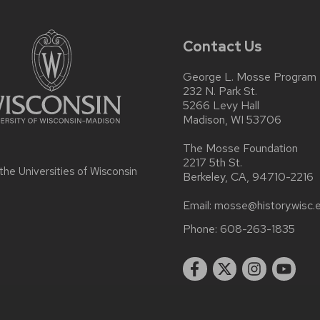
Contact Us
George L. Mosse Program
232 N. Park St.
5266 Levy Hall
Madison, WI 53706
The Mosse Foundation
2217 5th St.
 the
Universities of Wisconsin
Berkeley, CA, 94710-2216
Email:
mosse@history.wisc.
Phone:
608-263-1835