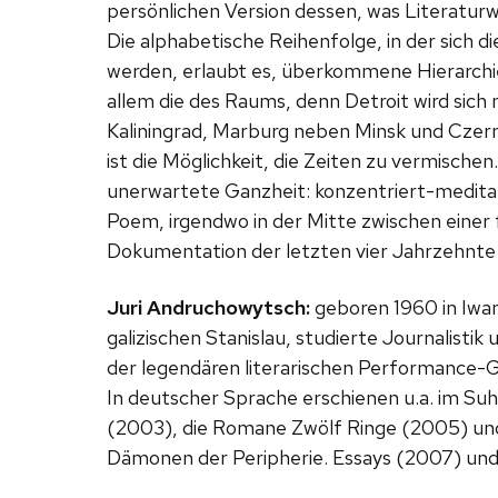
persönlichen Version dessen, was Literatur
Die alphabetische Reihenfolge, in der sich d
werden, erlaubt es, überkommene Hierarch
allem die des Raums, denn Detroit wird sic
Kaliningrad, Marburg neben Minsk und Czern
ist die Möglichkeit, die Zeiten zu vermischen
unerwartete Ganzheit: konzentriert-meditat
Poem, irgendwo in der Mitte zwischen einer 
Dokumentation der letzten vier Jahrzehnte 
Juri Andruchowytsch:
geboren 1960 in Iwa
galizischen Stanislau, studierte Journalisti
der legendären literarischen Performance
In deutscher Sprache erschienen u.a. im Suh
(2003), die Romane Zwölf Ringe (2005) und
Dämonen der Peripherie. Essays (2007) und