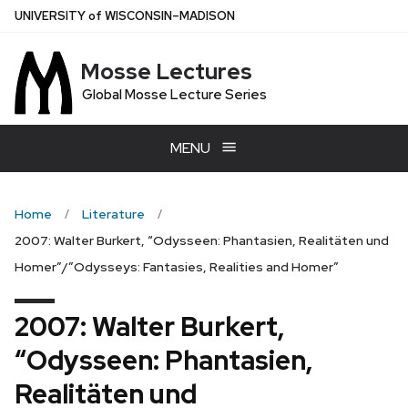
Skip
U
NIVERSITY
of
W
ISCONSIN
–MADISON
to
main
Mosse Lectures
content
Global Mosse Lecture Series
MENU
Home
Literature
2007: Walter Burkert, “Odysseen: Phantasien, Realitäten und
Homer”/”Odysseys: Fantasies, Realities and Homer”
2007: Walter Burkert,
“Odysseen: Phantasien,
Realitäten und