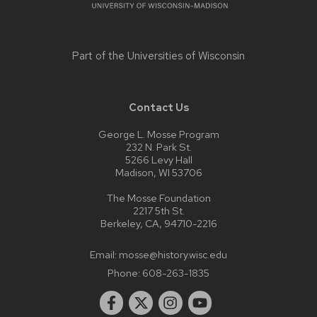
Part of the
Universities of Wisconsin
Contact Us
George L. Mosse Program
232 N. Park St.
5266 Levy Hall
Madison, WI 53706
The Mosse Foundation
2217 5th St.
Berkeley, CA, 94710-2216
Email:
mosse@history.wisc.edu
Phone:
608-263-1835