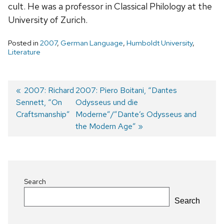
cult. He was a professor in Classical Philology at the
University of Zurich.
Posted in
2007
,
German Language
,
Humboldt University
,
Literature
Previous
2007: Richard
Next
2007: Piero Boitani, “Dantes
Sennett, “On
post:
post:
Odysseus und die
Post
Craftsmanship”
Moderne”/”Dante’s Odysseus and
navigation
the Modern Age”
Search
Search